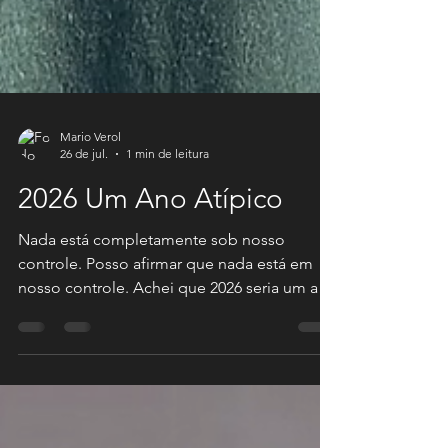
Mario Verol
26 de jul.
1 min de leitura
2026 Um Ano Atípico
Nada está completamente sob nosso
controle. Posso afirmar que nada está em
nosso controle. Achei que 2026 seria um ano
parecido como os 4 anos anteriores, mas
estava errado. Alguns atrasos foram se
juntando com outros imprevistos e 2026 já
chegou em agosto e fez dele um ano