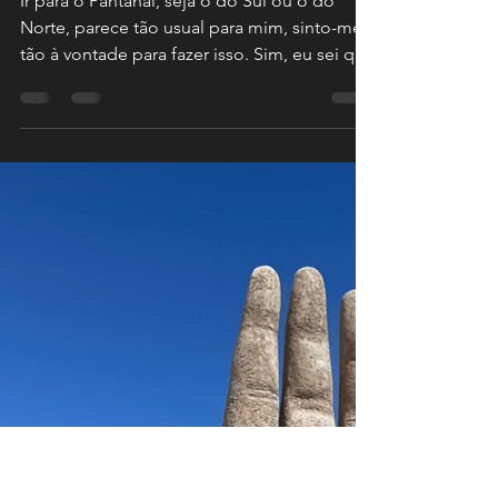
10 de set. de 2025
2 min de leitura
EXPEDIÇÃO PANTANAL
NORTE 2025
Ir para o Pantanal, seja o do Sul ou o do
Norte, parece tão usual para mim, sinto-me
tão à vontade para fazer isso. Sim, eu sei que
a Transpantaneira é desafiadora, ainda mais
para uma casa com rodas. Mas na verdade
sinto-me confortável, apesar de não ir com
frequência. Talvez sejam as pessoas que lá
estão. Hoje tenho amigos a visitar, café da
tarde para tomar e, certo, uma boa prosa
pelo caminho. Eu já conheço bem os
caminhos, sei onde dormir, onde comer...
Apesar de ter est