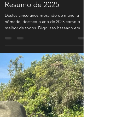
Mario Verol
15 de dez. de 2025
1 min de leitura
Resumo de 2025
Destes cinco anos morando de maneira
nômade, destaco o ano de 2023 como o
melhor de todos. Digo isso baseado em
lembranças. Foi um ano pleno, de muitas
viagens e muita saúde. Tirando 2023, que foi
fora da curva, 2025 foi um bom ano, posso
dizer assim. Ano de duas grandes
expedições longas; Expedição Fim do
Mundo, pelos 4 países do Sul da América e
a Expedição Pantanal Norte, que incluiu a BR
319 no norte do País. Pantanal é sempre
Pantanal. Todos os anos que vou faz o ano
ser