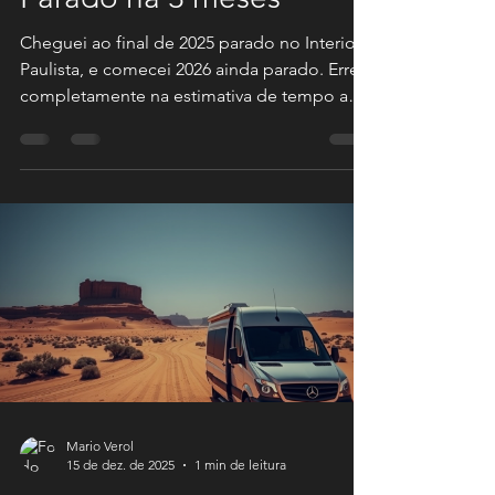
Mario Verol
15 de fev.
1 min de leitura
Parado há 3 meses
Cheguei ao final de 2025 parado no Interior
Paulista, e comecei 2026 ainda parado. Errei
completamente na estimativa de tempo a
ficar estacionado; achei que não passaria de
2 meses e estaria livre das rotinas médicas.
Creio eu que escolhi uma época ruim do
ano; longos tempos esperando por
consultas e exames. Mas finalmente está
faltando pouco para zarpar de Itu. Mais
alguns dias estarei na estrada novamente,
porém, uma ida rápida até Araras - SP,
resolver um vazamento hidrául