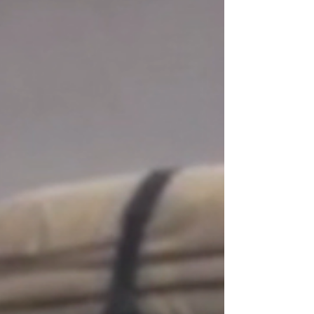
diferente dos outros. Entre consultas
médicas, esperas por determinados
acontecimentos, mudanças de planos e etc,
2026 se restringiu a pouco mais de 3 mil km
rodados. Idas para Campinas e
Florianópolis, in